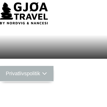
Om Gjøa Travel
Vandreture
Cykelture
Temarejser
Rejsekalender
Praktisk info
Privatlivspolitik
Kontakt