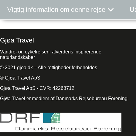
Vigtig information om denne rejse
Ud
Gjøa Travel
Vandre- og cykelrejser i alverdens inspirerende
naturlandskaber
© 2021 gjoa.dk – Alle rettigheder forbeholdes
® Gjøa Travel ApS
Gjøa Travel ApS - CVR: 42268712
Gjøa Travel er medlem af Danmarks Rejsebureau Forening