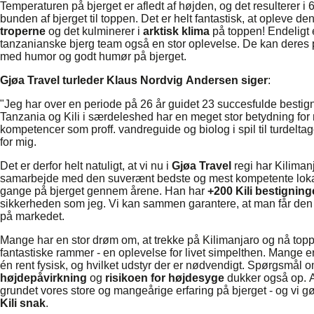
Temperaturen på bjerget er afledt af højden, og det resulterer i 
bunden af bjerget til toppen. Det er helt fantastisk, at opleve de
troperne
og det kulminerer i
arktisk klima
på toppen! Endeligt 
tanzanianske bjerg team også en stor oplevelse. De kan deres pr
med humor og godt humør på bjerget.
Gjøa Travel turleder Klaus Nordvig Andersen siger
:
"Jeg har over en periode på 26 år guidet 23 succesfulde bestig
Tanzania og Kili i særdeleshed har en meget stor betydning for 
kompetencer som proff. vandreguide og biolog i spil til turdeltager
for mig.
Det er derfor helt natuligt, at vi nu i
Gjøa Travel
regi har Kiliman
samarbejde med den suverænt bedste og mest kompetente lokal
gange på bjerget gennem årene. Han har
+200 Kili bestigning
sikkerheden som jeg. Vi kan sammen garantere, at man får de
på markedet.
Mange har en stor drøm om, at trekke på Kilimanjaro og nå toppe
fantastiske rammer - en oplevelse for livet simpelthen. Mange er 
én rent fysisk, og hvilket udstyr der er nødvendigt. Spørgsmål om
højdepåvirkning
og
risikoen for højdesyge
dukker også op. A
grundet vores store og mangeårige erfaring på bjerget - og vi g
Kili snak
.