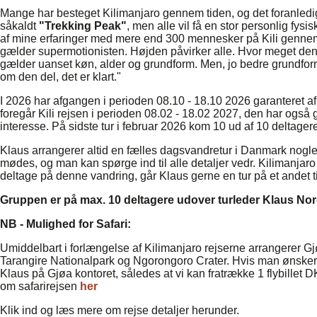
Mange har besteget Kilimanjaro gennem tiden, og det foranledige
såkaldt
"Trekking Peak"
, men alle vil få en stor personlig fys
af mine erfaringer med mere end 300 mennesker på Kili gennem
gælder supermotionisten. Højden påvirker alle. Hvor meget den 
gælder uanset køn, alder og grundform. Men, jo bedre grundf
om den del, det er klart."
I 2026 har afgangen i perioden 08.10 - 18.10 2026 garanteret afr
foregår Kili rejsen i perioden 08.02 - 18.02 2027, den har også g
interesse. På sidste tur i februar 2026 kom 10 ud af 10 deltage
Klaus arrangerer altid en fælles dagsvandretur i Danmark nogle
mødes, og man kan spørge ind til alle detaljer vedr. Kilimanjaro
deltage på denne vandring, går Klaus gerne en tur på et andet 
Gruppen er på max. 10 deltagere udover turleder Klaus No
NB - Mulighed for Safari:
Umiddelbart i forlængelse af Kilimanjaro rejserne arrangerer Gjø
Tarangire Nationalpark og Ngorongoro Crater. Hvis man ønsker
Klaus på Gjøa kontoret, således at vi kan fratrække 1 flybillet D
om safarirejsen
her
Klik ind og læs mere om rejse detaljer herunder.