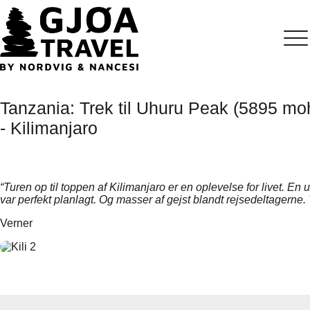
Om Gjøa
Vandret
Cykeltu
Tanzania: Trek til Uhuru Peak (5895 moh
Temarej
- Kilimanjaro
Rejseka
Praktisk
“Turen op til toppen af Kilimanjaro er en oplevelse for livet. En u
var perfekt planlagt. Og masser af gejst blandt rejsedeltagerne. 
Kontakt
Verner