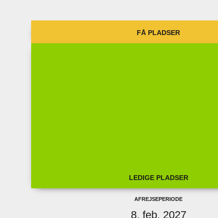
Få pladser
Afrejseperiode
8. okt. 2026
18. okt. 2026
Fra pris
29.625,00 kr.
Bestil
Ledige pladser
Afrejseperiode
8. feb. 2027